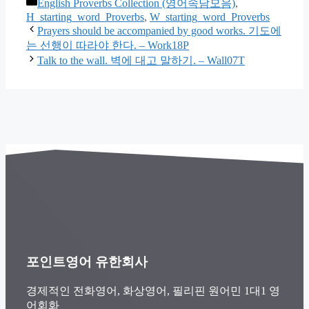
카
English Proverbs Collection (영어속담모음)
,
테
H_starting_word_Proverbs
,
W_starting_word_Proverbs
고
Prayers should be accompanied by good works. 기도에
는 선행이 따라야 한다. – Work18P
리
Talk to the wall. 벽에 대고 말하기. – Wall07T
포인트영어 유한회사
경제적인 전화영어, 화상영어, 필리핀 원어민 1대1 영
어회화