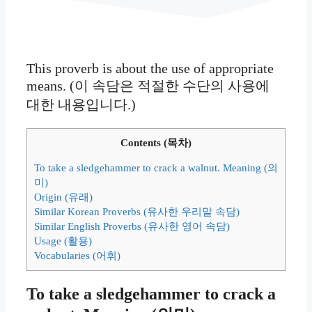
This proverb is about the use of appropriate
means. (이 속담은 적절한 수단의 사용에
대한 내용입니다.)
Contents (목차)
To take a sledgehammer to crack a walnut. Meaning (의
미)
Origin (유래)
Similar Korean Proverbs (유사한 우리말 속담)
Similar English Proverbs (유사한 영어 속담)
Usage (활용)
Vocabularies (어휘)
To take a sledgehammer to crack a