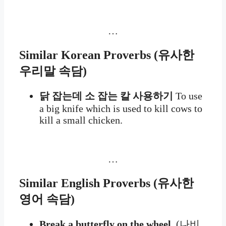
…
Similar Korean Proverbs
(
유사한
우리말 속담)
닭 잡는데 소 잡는 칼 사용하기
To use
a big knife which is used to kill cows to
kill a small chicken.
…
Similar English Proverbs
(
유사한
영어 속담)
Break a butterfly on the wheel.
(나비