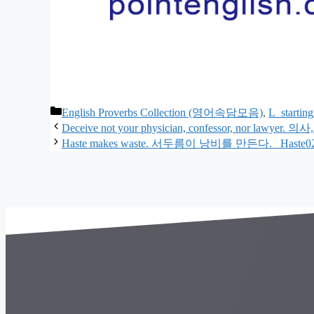
카
English Proverbs Collection (영어속담모음)
,
L_startin
테
Deceive not your physician, confessor, nor la
고
Haste makes waste. 서두름이 낭비를 만든다. _Haste
리