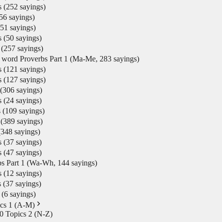
(252 sayings)
6 sayings)
1 sayings)
(50 sayings)
ing 의미
257 sayings)
d Proverbs Part 1 (Ma-Me, 283 sayings)
(121 sayings)
(127 sayings)
306 sayings)
(24 sayings)
109 sayings)
g and at night. Meaning 의미
389 sayings)
48 sayings)
(37 sayings)
y vary depending on the person or situation.
(47 sayings)
art 1 (Wa-Wh, 144 sayings)
 수도 있다는 의미입니다.
(12 sayings)
37 sayings)
…
6 sayings)
ics 1 (A-M)
0 Topics 2 (N-Z)