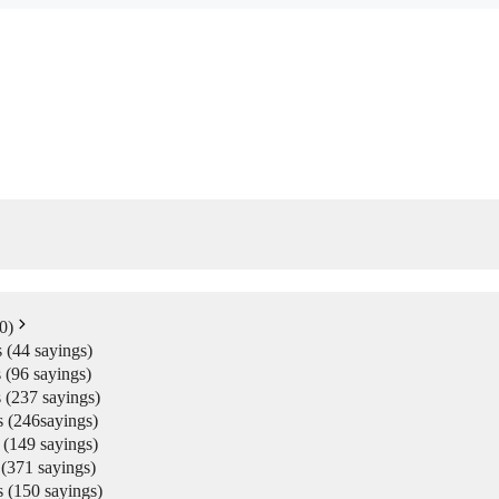
e same at morning and at nig
_Law18MN
0)
44 sayings)
2024년 06월 08일
포인트영어
96 sayings)
237 sayings)
(246sayings)
149 sayings)
371 sayings)
(150 sayings)