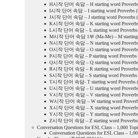
H시작 단어 속담 – H starting word Proverbs 
I시작 단어 속담 – I starting word Proverbs (5
Contents (목차)
J시작 단어 속담 – J starting word Proverbs (5
K시작 단어 속담 – K starting word Proverbs 
The Law is not the same at morning and at night. Mean
L시작 단어 속담 – L starting word Proverbs (
Origin 유래
M시작 단어 속담 1부 (Ma-Me) – M starting wor
Korean Proverbs 우리말 속담
N시작 단어 속담 – N starting word Proverbs 
Similar Proverbs 유사 속담
O시작 단어 속담 – O starting word Proverbs 
Usage 활용
P시작 단어 속담 – P starting word Proverbs (
Vocabularies 어휘
Q시작 단어 속담 – Q starting word Proverbs 
R시작 단어 속담 – R starting word Proverbs (
The Law is not the same at mornin
S시작 단어 속담 – S starting word Proverbs (
T시작 단어 속담- T starting word Proverbs (3
U시작 단어 속담 – U starting word Proverbs 
This means that the application of the law ma
V시작 단어 속담 – V starting word Proverbs 
W시작 단어 속담 – W starting word Proverbs P
법의 적용은 사람 또는 상황에 따라 달라질
X시작 단어 속담 – X starting word Proverbs 
Y시작 단어 속담 – Y starting word Proverbs (
Z시작 단어 속담 – Z starting word Proverbs (
Conversation Questions for ESL Class – 1,000 Top
Origin
유래
Conversation Questions for ESL Class – 1,00