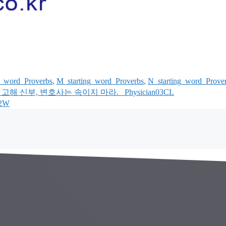
g_word_Proverbs
,
M_starting_word_Proverbs
,
N_starting_word_Prove
wyer. 의사, 고해 신부, 변호사는 속이지 마라. _Physician03CL
02W