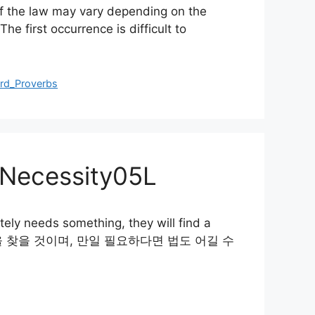
f the law may vary depending on the
t occurrence is difficult to
ord_Proverbs
Necessity05L
 needs something, they will find a
 얻을 방법을 찾을 것이며, 만일 필요하다면 법도 어길 수