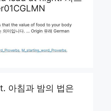
r01CGLMN
 that the value of food to your body
의미입니다. … Origin 유래 German
rd_Proverbs
,
M_starting_word_Proverbs
,
night. 아침과 밤의 법은