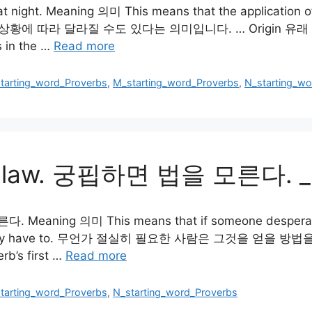
at night. Meaning 의미 This means that the application o
상황에 따라 달라질 수도 있다는 의미입니다. … Origin 유래 The firs
s in the …
Read more
starting_word_Proverbs
,
M_starting_word_Proverbs
,
N_starting_w
no law. 궁핍하면 법을 모른다. _
Meaning 의미 This means that if someone desperately
e law if they have to. 무언가 절실히 필요한 사람은 그것을
’s first …
Read more
starting_word_Proverbs
,
N_starting_word_Proverbs