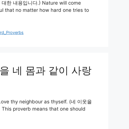
본성에 대한 내용입니다.) Nature will come
l that no matter how hard one tries to
ord_Proverbs
 네 이웃을 네 몸과 같이 사랑
e thy neighbour as thyself. (네 이웃을
This proverb means that one should