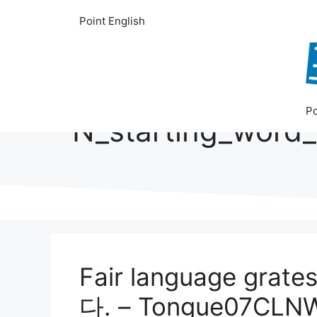
컨
Point English
텐
츠
로
건
너
Po
뛰
N_starting_word
기
Fair language gr
다. – Tongue07CLN