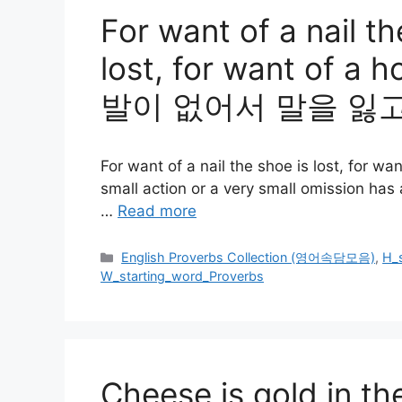
For want of a nail th
lost, for want of 
발이 없어서 말을 잃고,
For want of a nail the shoe is lost, for wa
small action or a very small omiss
…
Read more
카
English Proverbs Collection (영어속담모음)
,
H_
테
W_starting_word_Proverbs
고
리
Cheese is gold in th