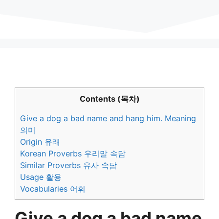
Contents (목차)
Give a dog a bad name and hang him. Meaning
의미
Origin 유래
Korean Proverbs 우리말 속담
Similar Proverbs 유사 속담
Usage 활용
Vocabularies 어휘
Give a dog a bad name