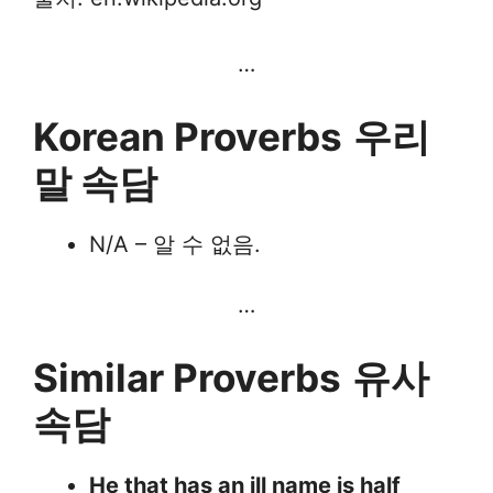
…
Korean Proverbs
우리
말 속담
N/A – 알 수 없음.
…
Similar Proverbs
유사
속담
He that has an ill name is half