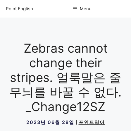
컨
Point English
Menu
텐
츠
로
건
너
Zebras cannot
뛰
기
change their
stripes. 얼룩말은 줄
무늬를 바꿀 수 없다.
_Change12SZ
2023년 06월 28일
포인트영어