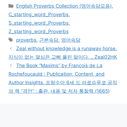
카
English Proverbs Collection (영어속담모음)
,
테
C_starting_word_Proverbs
,
고
S_starting_word_Proverbs
,
리
Z_starting_word_Proverbs
태
proverbs
,
근본속담
,
영어속담
그
Zeal without knowledge is a runaway horse.
지식이 없는 열심은 고삐 풀린 말이다. _ Zeal02HK
The Book “Maxims” by François de La
Rochefoucauld : Publication, Content, and
Author Insights. 프랑수아 6세 드 라로슈푸코 공작
의 책 “격언” : 출판, 내용 및 저자 통찰력 (1665)