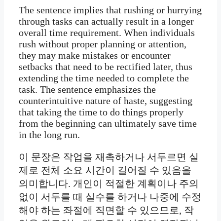
The sentence implies that rushing or hurrying
through tasks can actually result in a longer
overall time requirement. When individuals
rush without proper planning or attention,
they may make mistakes or encounter
setbacks that need to be rectified later, thus
extending the time needed to complete the
task. The sentence emphasizes the
counterintuitive nature of haste, suggesting
that taking the time to do things properly
from the beginning can ultimately save time
in the long run.
이 문장은 작업을 재촉하거나 서두르면 실
제로 전체 소요 시간이 길어질 수 있음을
의미합니다. 개인이 적절한 계획이나 주의
없이 서두를 때 실수를 하거나 나중에 수정
해야 하는 좌절에 직면할 수 있으므로, 작