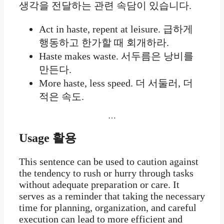
생각을 전달하는 관련 속담이 있습니다.
Act in haste, repent at leisure. 급하게
행동하고 한가할 때 회개하라.
Haste makes waste. 서두름은 낭비를
만든다.
More haste, less speed. 더 서둘러, 더
적은 속도.
…
Usage
활용
This sentence can be used to caution against
the tendency to rush or hurry through tasks
without adequate preparation or care. It
serves as a reminder that taking the necessary
time for planning, organization, and careful
execution can lead to more efficient and