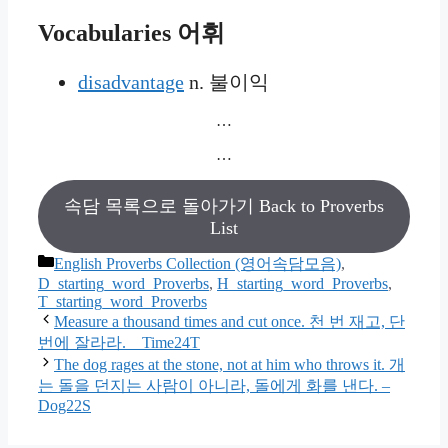
Vocabularies
어휘
disadvantage
n. 불이익
…
…
속담 목록으로 돌아가기 Back to Proverbs
List
카
English Proverbs Collection (영어속담모음)
,
테
D_starting_word_Proverbs
,
H_starting_word_Proverbs
,
T_starting_word_Proverbs
고
Measure a thousand times and cut once. 천 번 재고, 단
리
번에 잘라라. _ Time24T
The dog rages at the stone, not at him who throws it. 개
는 돌을 던지는 사람이 아니라, 돌에게 화를 낸다. –
Dog22S