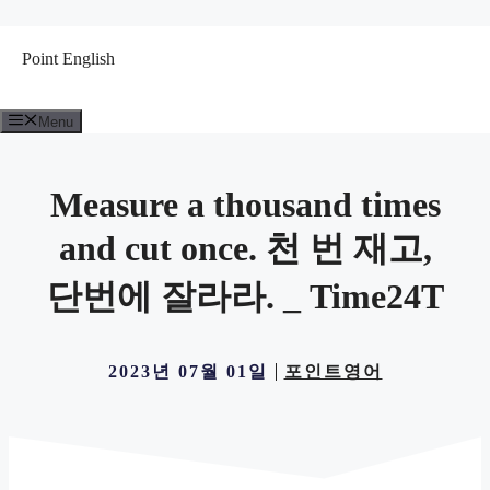
컨
텐
Point English
츠
로
건
Menu
너
뛰
기
Measure a thousand times
and cut once. 천 번 재고,
단번에 잘라라. _ Time24T
2023년 07월 01일
포인트영어