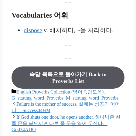
…
Vocabularies
어휘
dispose
v. 배치하다, ~을 처리하다.
…
…
속담 목록으로 돌아가기 Back to
Proverbs List
카
English Proverbs Collection (영어속담모음)
,
테
G_starting_word_Proverbs
,
M_starting_word_Proverbs
고
Failure is the mother of success. 실패는 성공의 어머
니. – Success04HM
리
If God shuts one door, he opens another. 하나님은 한
쪽 문을 닫으시면 다른 쪽 문을 열어 두신다. –
God34ADO