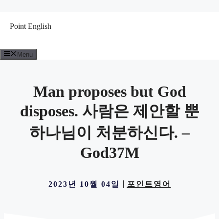
컨
텐
Point English
츠
로
건
Menu
너
뛰
기
Man proposes but God
disposes. 사람은 제안할 뿐
하나님이 처분하신다. –
God37M
2023년 10월 04일
포인트영어