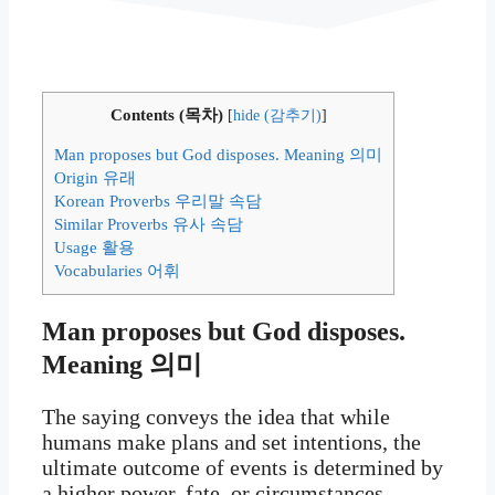
Contents (목차)
[
hide (감추기)
]
Man proposes but God disposes. Meaning 의미
Origin 유래
Korean Proverbs 우리말 속담
Similar Proverbs 유사 속담
Usage 활용
Vocabularies 어휘
Man proposes but God disposes.
Meaning 의미
The saying conveys the idea that while
humans make plans and set intentions, the
ultimate outcome of events is determined by
a higher power, fate, or circumstances