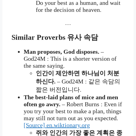
Do your best as a human, and wait
for the decision of heaven.
…
Similar Proverbs 유사 속담
Man proposes, God disposes.
–
God24M : This is a shorter version of
the same saying.
인간이 제안하면 하나님이 처분
하신다.
– God24M : 같은 속담의
짧은 버전입니다.
The best-laid plans of mice and men
often go awry.
– Robert Burns : Even if
you try your best to make a plan, things
may still not turn out as you expected.
[Source] en.wiktionary.org
쥐와 인간의 가장 좋은 계획은 종