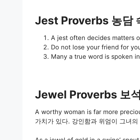
Jest Proverbs 농담
A jest often decides mat
Do not lose your friend f
Many a true word is spoke
Jewel Proverbs 보
A worthy woman is far more prec
가치가 있다. 강인함과 위엄이 그녀의