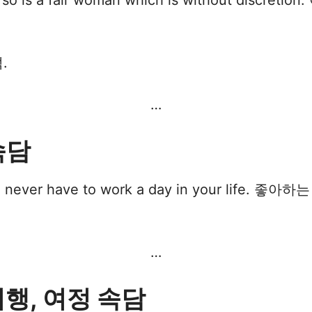
snout so is a fair woman which is without 
.
…
 속담
 will never have to work a day in your l
…
 여행, 여정 속담