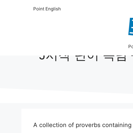
컨
Point English
텐
츠
로
건
너
Po
뛰
J시작 단어 속담 – J 
기
A collection of proverbs cont