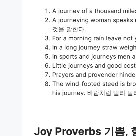
A journey of a thousand mi
A journeying woman spea
것을 말한다.
For a morning rain leave
In a long journey stra
In sports and journeys
Little journeys and goo
Prayers and provender 
The wind-footed steed is brok
his journey. 바람처럼 
Joy Proverbs 기쁨