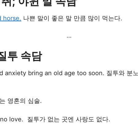
 비취; 야윈 말 속담
d horse.
나쁜 말이 좋은 말 만큼 많이 먹는다.
…
s 질투 속담
fe, and anxiety bring an old age too so
. 질투는 영혼의 심술.
re is no love. 질투가 없는 곳엔 사랑도 없다.
…