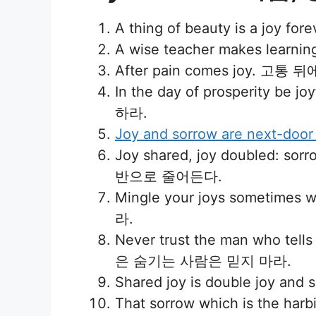
A thing of beauty is a j
A wise teacher makes le
After pain comes joy. 고통
In the day of prosperity b
하라.
Joy and sorrow are next-door
Joy shared, joy doubled
반으로 줄어든다.
Mingle your joys someti
라.
Never trust the man who te
은 숨기는 사람은 믿지 마라.
Shared joy is double joy
That sorrow which is the har