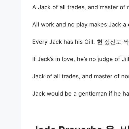
A Jack of all trades, and m
All work and no play makes J
Every Jack has his Gill. 헌 짚신도 
If Jack’s in love, he’s no ju
Jack of all trades, and mast
Jack would be a gentleman if