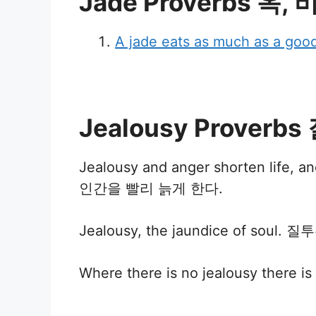
Jade Proverbs 옥,
A jade eats as much as a goo
Jealousy Proverb
Jealousy and anger shorten li
인간을 빨리 늙게 한다.
Jealousy, the jaundice of soul
Where there is no jealousy the