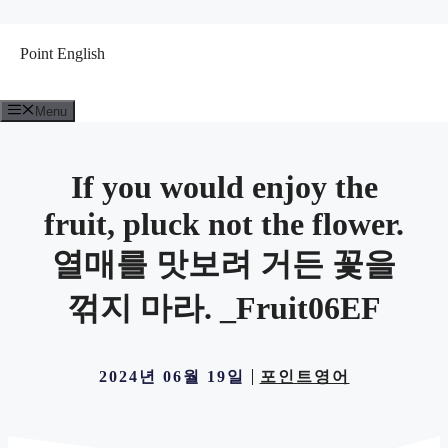
컨
텐
Point English
츠
로
건
Menu
너
뛰
기
If you would enjoy the
fruit, pluck not the flower.
열매를 맛보려 거든 꽃을
꺾지 마라. _Fruit06EF
2024년 06월 19일
포인트영어