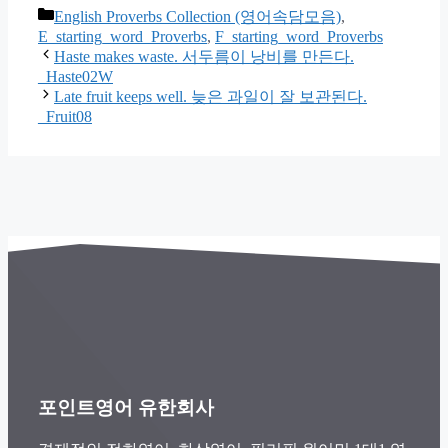
카
English Proverbs Collection (영어속담모음)
,
테
E_starting_word_Proverbs
,
F_starting_word_Proverbs
고
Haste makes waste. 서두름이 낭비를 만든다.
_Haste02W
리
Late fruit keeps well. 늦은 과일이 잘 보관된다.
_Fruit08
포인트영어 유한회사