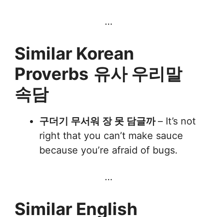
…
Similar Korean
Proverbs
유사 우리말
속담
구더기 무서워 장 못 담글까
– It’s not
right that you can’t make sauce
because you’re afraid of bugs.
…
Similar English