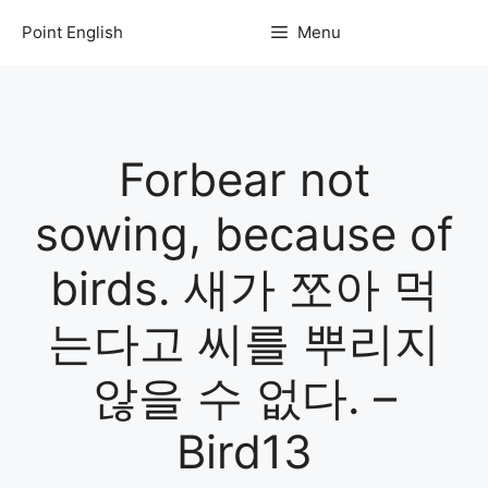
컨
Point English
Menu
텐
츠
로
건
너
Forbear not
뛰
기
sowing, because of
birds. 새가 쪼아 먹
는다고 씨를 뿌리지
않을 수 없다. –
Bird13