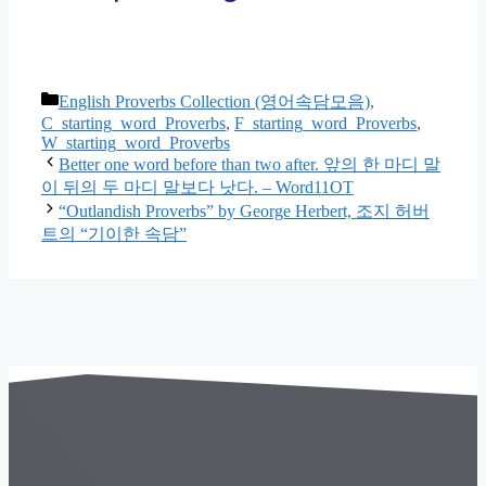
카
English Proverbs Collection (영어속담모음)
,
테
C_starting_word_Proverbs
,
F_starting_word_Proverbs
,
W_starting_word_Proverbs
고
Better one word before than two after. 앞의 한 마디 말
리
이 뒤의 두 마디 말보다 낫다. – Word11OT
“Outlandish Proverbs” by George Herbert, 조지 허버
트의 “기이한 속담”