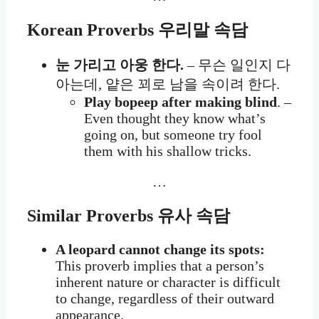
Korean Proverbs
우리말 속담
눈 가리고 아웅 한다.
– 무슨 일인지 다
아는데, 얕은 꾀로 남을 속이려 한다.
Play bopeep after making blind
. –
Even thought they know what’s
going on, but someone try fool
them with his shallow tricks.
…
Similar Proverbs
유사 속담
A leopard cannot change its spots:
This proverb implies that a person’s
inherent nature or character is difficult
to change, regardless of their outward
appearance.