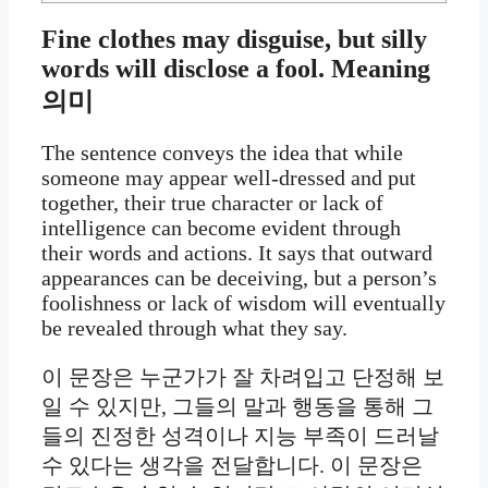
Fine clothes may disguise, but silly
words will disclose a fool. Meaning
의미
The sentence conveys the idea that while
someone may appear well-dressed and put
together, their true character or lack of
intelligence can become evident through
their words and actions. It says that outward
appearances can be deceiving, but a person’s
foolishness or lack of wisdom will eventually
be revealed through what they say.
이 문장은 누군가가 잘 차려입고 단정해 보
일 수 있지만, 그들의 말과 행동을 통해 그
들의 진정한 성격이나 지능 부족이 드러날
수 있다는 생각을 전달합니다. 이 문장은