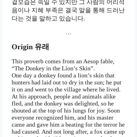
겉모습은 속일 수 있지만 그 사람의 어리석
음이나 지혜 부족은 결국 말을 통해 드러난
다는 것을 말하고 있습니다.
…
Origin
유래
This proverb comes from an Aesop fable,
“The Donkey in the Lion’s Skin”.
One day a donkey found a lion’s skin that
hunters had laid out to dry in the sun; he put
it on and went to the village where he lived.
At his approach, people and animals alike
fled, and the donkey was delighted, so he
shouted at the top of his lungs for joy. Soon
everyone recognized him, and his master
came and gave him a beating for the terror he
had caused. And not long after, a fox came up