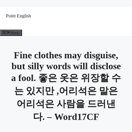
컨
텐
Point English
츠
로
건
Menu
너
뛰
기
Fine clothes may disguise,
but silly words will disclose
a fool. 좋은 옷은 위장할 수
는 있지만 ,어리석은 말은
어리석은 사람을 드러낸
다. – Word17CF