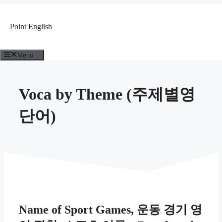
컨
텐
Point English
츠
로
건
Menu
너
뛰
기
Voca by Theme (주제별영
단어)
Name of Sport Games, 운동 경기 영