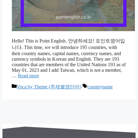
Hello! This is Point English. 안녕하세요! 포인트영어입
니다. This time, we will introduce 195 countries, with
their country names, capital names, currency names, and
currency symbols in Korean and English. They are 193
countries that are members of the United Nations 193 as of
May 01, 2023 and I add Taiwan, which is not a member,
…
Read more
카
태
Voca by Theme (주제별영단어)
countryname
테
그
고
리