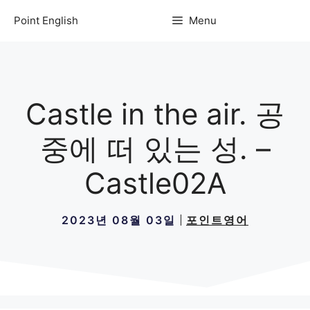
컨
Point English
Menu
텐
츠
로
건
너
Castle in the air. 공
뛰
기
중에 떠 있는 성. –
Castle02A
2023년 08월 03일
포인트영어