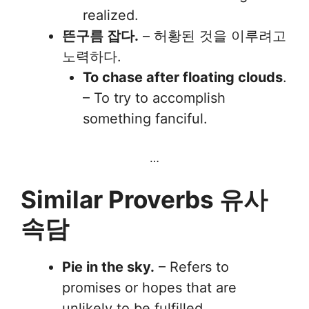
realized.
뜬구름 잡다.
– 허황된 것을 이루려고
노력하다.
To chase after floating clouds
.
– To try to accomplish
something fanciful.
…
Similar Proverbs 유사
속담
Pie in the sky.
– Refers to
promises or hopes that are
unlikely to be fulfilled.