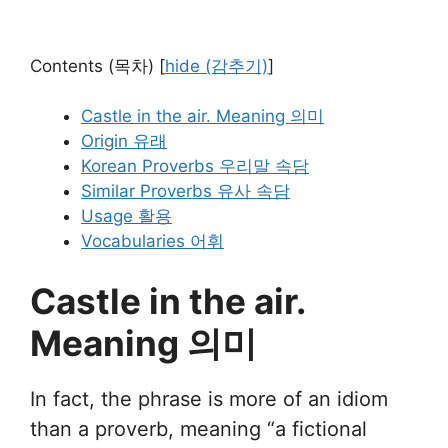
Contents (목차)
[
hide (감추기)
]
Castle in the air. Meaning 의미
Origin 유래
Korean Proverbs 우리말 속담
Similar Proverbs 유사 속담
Usage 활용
Vocabularies 어휘
Castle in the air.
Meaning 의미
In fact, the phrase is more of an idiom
than a proverb, meaning “a fictional