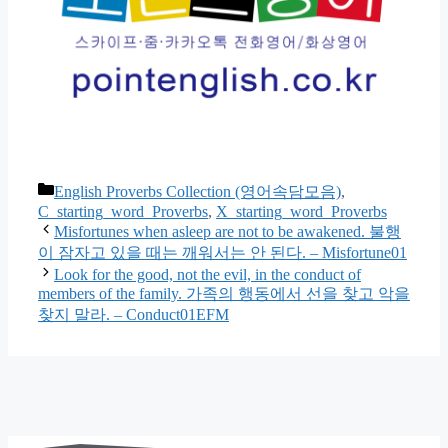
카
English Proverbs Collection (영어속담모음)
,
테
C_starting_word_Proverbs
,
X_starting_word_Proverbs
고
Misfortunes when asleep are not to be awakened. 불행
이 잠자고 있을 때는 깨워서는 안 된다. – Misfortune01
리
Look for the good, not the evil, in the conduct of
members of the family. 가족의 행동에서 선을 찾고 악을
찾지 말라. – Conduct01EFM